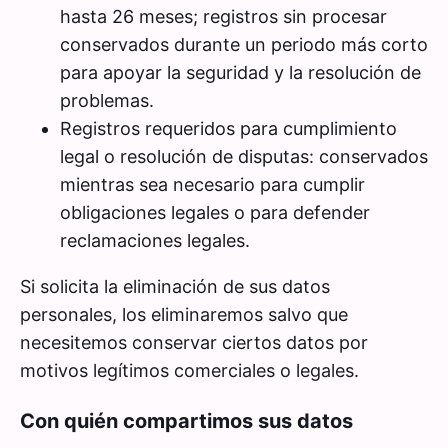
hasta 26 meses; registros sin procesar
conservados durante un periodo más corto
para apoyar la seguridad y la resolución de
problemas.
Registros requeridos para cumplimiento
legal o resolución de disputas: conservados
mientras sea necesario para cumplir
obligaciones legales o para defender
reclamaciones legales.
Si solicita la eliminación de sus datos
personales, los eliminaremos salvo que
necesitemos conservar ciertos datos por
motivos legítimos comerciales o legales.
Con quién compartimos sus datos