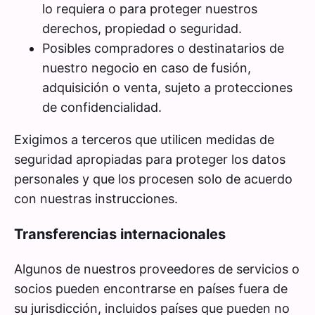
lo requiera o para proteger nuestros
derechos, propiedad o seguridad.
Posibles compradores o destinatarios de
nuestro negocio en caso de fusión,
adquisición o venta, sujeto a protecciones
de confidencialidad.
Exigimos a terceros que utilicen medidas de
seguridad apropiadas para proteger los datos
personales y que los procesen solo de acuerdo
con nuestras instrucciones.
Transferencias internacionales
Algunos de nuestros proveedores de servicios o
socios pueden encontrarse en países fuera de
su jurisdicción, incluidos países que pueden no