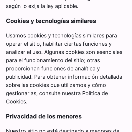
según lo exija la ley aplicable.
Cookies y tecnologías similares
Usamos cookies y tecnologías similares para
operar el sitio, habilitar ciertas funciones y
analizar el uso. Algunas cookies son esenciales
para el funcionamiento del sitio; otras
proporcionan funciones de analítica y
publicidad. Para obtener información detallada
sobre las cookies que utilizamos y cómo
gestionarlas, consulte nuestra Política de
Cookies.
Privacidad de los menores
Nuestro sitio no está destinado a menores de