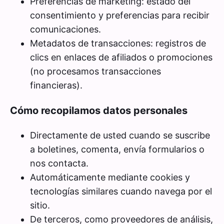
Preferencias de marketing: estado del
consentimiento y preferencias para recibir
comunicaciones.
Metadatos de transacciones: registros de
clics en enlaces de afiliados o promociones
(no procesamos transacciones
financieras).
Cómo recopilamos datos personales
Directamente de usted cuando se suscribe
a boletines, comenta, envía formularios o
nos contacta.
Automáticamente mediante cookies y
tecnologías similares cuando navega por el
sitio.
De terceros, como proveedores de análisis,