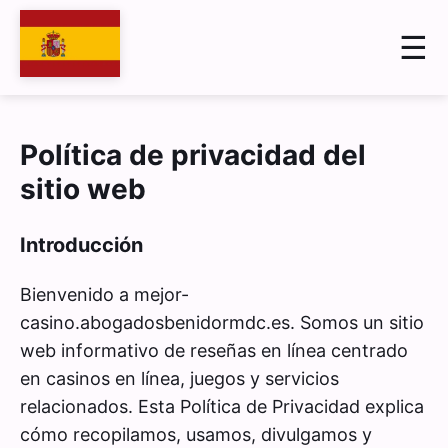
Política de privacidad del
sitio web
Introducción
Bienvenido a mejor-
casino.abogadosbenidormdc.es. Somos un sitio
web informativo de reseñas en línea centrado
en casinos en línea, juegos y servicios
relacionados. Esta Política de Privacidad explica
cómo recopilamos, usamos, divulgamos y