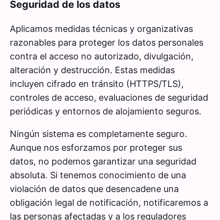
Seguridad de los datos
Aplicamos medidas técnicas y organizativas
razonables para proteger los datos personales
contra el acceso no autorizado, divulgación,
alteración y destrucción. Estas medidas
incluyen cifrado en tránsito (HTTPS/TLS),
controles de acceso, evaluaciones de seguridad
periódicas y entornos de alojamiento seguros.
Ningún sistema es completamente seguro.
Aunque nos esforzamos por proteger sus
datos, no podemos garantizar una seguridad
absoluta. Si tenemos conocimiento de una
violación de datos que desencadene una
obligación legal de notificación, notificaremos a
las personas afectadas y a los reguladores