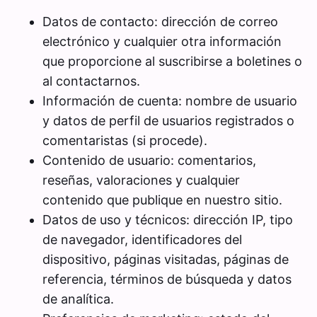
Datos de contacto: dirección de correo
electrónico y cualquier otra información
que proporcione al suscribirse a boletines o
al contactarnos.
Información de cuenta: nombre de usuario
y datos de perfil de usuarios registrados o
comentaristas (si procede).
Contenido de usuario: comentarios,
reseñas, valoraciones y cualquier
contenido que publique en nuestro sitio.
Datos de uso y técnicos: dirección IP, tipo
de navegador, identificadores del
dispositivo, páginas visitadas, páginas de
referencia, términos de búsqueda y datos
de analítica.