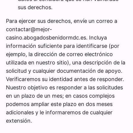
sus derechos.
Para ejercer sus derechos, envíe un correo a
contactar@mejor-
casino.abogadosbenidormdc.es
. Incluya
información suficiente para identificarse (por
ejemplo, la dirección de correo electrónico
utilizada en nuestro sitio), una descripción de la
solicitud y cualquier documentación de apoyo.
Verificaremos su identidad antes de responder.
Nuestro objetivo es responder a las solicitudes
en un plazo de un mes; en casos complejos
podemos ampliar este plazo en dos meses
adicionales y le informaremos de cualquier
extensión.