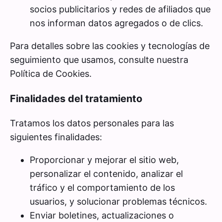
socios publicitarios y redes de afiliados que
nos informan datos agregados o de clics.
Para detalles sobre las cookies y tecnologías de
seguimiento que usamos, consulte nuestra
Política de Cookies.
Finalidades del tratamiento
Tratamos los datos personales para las
siguientes finalidades:
Proporcionar y mejorar el sitio web,
personalizar el contenido, analizar el
tráfico y el comportamiento de los
usuarios, y solucionar problemas técnicos.
Enviar boletines, actualizaciones o